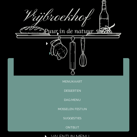
HOME
OPENINGSUREN
RESTAURANT
DRANKKAART
STERKE DRANKEN
MENUKAART
DESSERTEN
DAG MENU
MOSSELEN FESTIJN
SUGGESTIES
ONTBIJT
VALENTIJN MENU