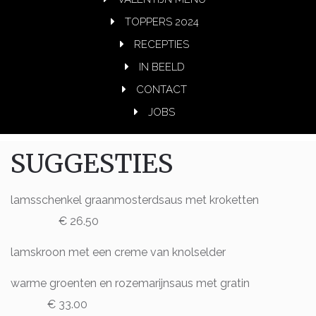
TOPPERS 2024
RECEPTIES
IN BEELD
CONTACT
JOBS
SUGGESTIES
lamsschenkel graanmosterdsaus met kroketten
€ 26.50
lamskroon met een creme van knolselder
warme groenten en rozemarijnsaus met gratin
€ 33.00